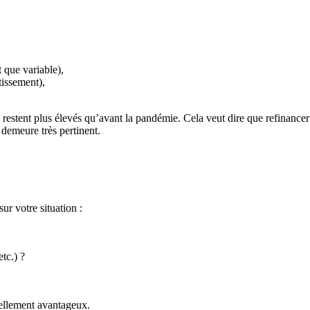
t que variable),
tissement),
s restent plus élevés qu’avant la pandémie. Cela veut dire que refinance
demeure très pertinent.
ur votre situation :
etc.) ?
éellement avantageux.